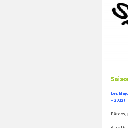
Saiso
Les Majo
– 2022 !
Bâtons,
A partir 