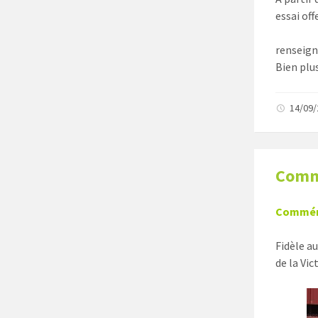
essai off
renseign
Bien plu
14/09
Commé
Commémor
Fidèle a
de la Vi