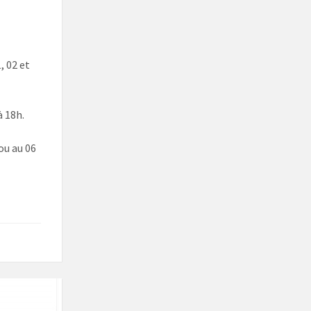
, 02 et
à 18h.
ou au 06