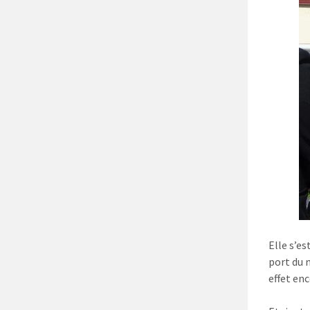
Elle s’es
port du 
effet enc