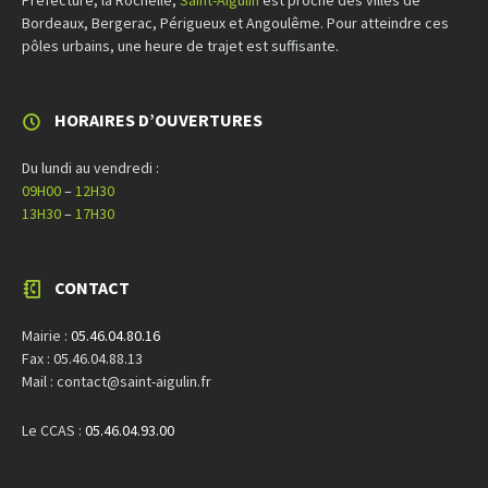
Préfecture, la Rochelle,
Saint-Aigulin
est proche des villes de
Bordeaux, Bergerac, Périgueux et Angoulême. Pour atteindre ces
pôles urbains, une heure de trajet est suffisante.
HORAIRES D’OUVERTURES
Du lundi au vendredi :
09H00
–
12H30
13H30
–
17H30
CONTACT
Mairie :
05.46.04.80.16
Fax : 05.46.04.88.13
Mail : contact@saint-aigulin.fr
Le CCAS :
05.46.04.93.00