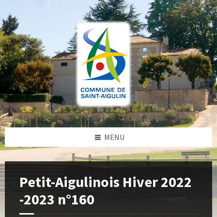
Skip
Skip
Skip
to
to
to
content
left
footer
sidebar
MENU
Petit-Aigulinois Hiver 2022
-2023 n°160