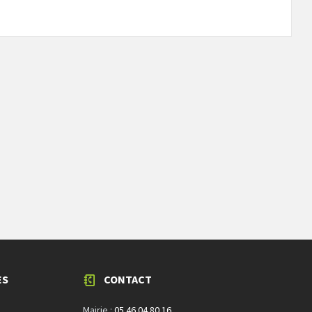
ES
CONTACT
Mairie :
05.46.04.80.16