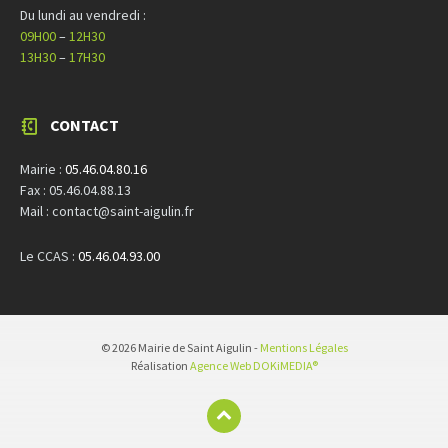
Du lundi au vendredi :
09H00
–
12H30
13H30
–
17H30
CONTACT
Mairie :
05.46.04.80.16
Fax : 05.46.04.88.13
Mail : contact@saint-aigulin.fr
Le CCAS :
05.46.04.93.00
© 2026 Mairie de Saint Aigulin -
Mentions Légales
Réalisation
Agence Web DOKiMEDIA®