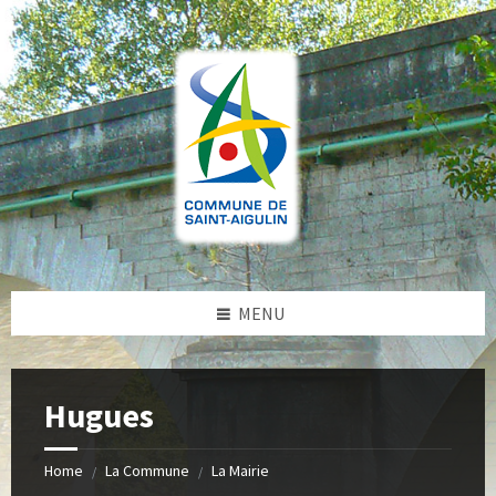
Skip
Skip
Skip
to
to
to
content
left
footer
sidebar
MENU
Hugues
Home
La Commune
La Mairie
/
/