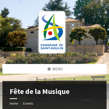
Skip
Skip
Skip
to
to
to
content
left
footer
sidebar
MENU
Fête de la Musique
Home
Events
/