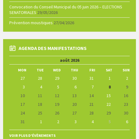
Convocation du Conseil Municipal du 05 juin 2026 – ELECTIONS
SENATORIALES
29/05/2026
Prévention moustiques
27/04/2026
AGENDA DES MANIFESTATIONS
Previous
Next
août
2026
Month
Month
MON
TUE
WED
THU
FRI
SAT
SUN
Skip
27
28
29
30
31
1
2
calendar
days
3
4
5
6
7
8
9
10
11
12
13
14
15
16
17
18
19
20
21
22
23
24
25
26
27
28
29
30
31
1
2
3
4
5
6
Back
to
VOIR PLUS D'ÉVÈNEMENTS
calendar