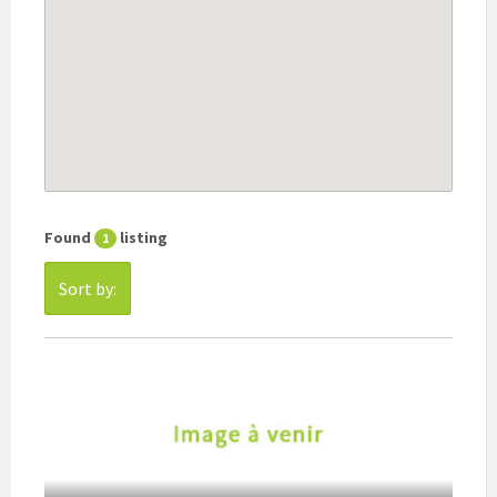
Found
listing
1
Sort by: