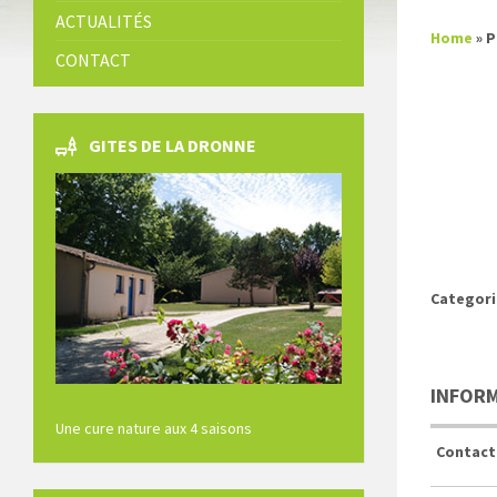
ACTUALITÉS
Home
»
P
CONTACT
GITES DE LA DRONNE
Categori
INFOR
Une cure nature aux 4 saisons
Contact