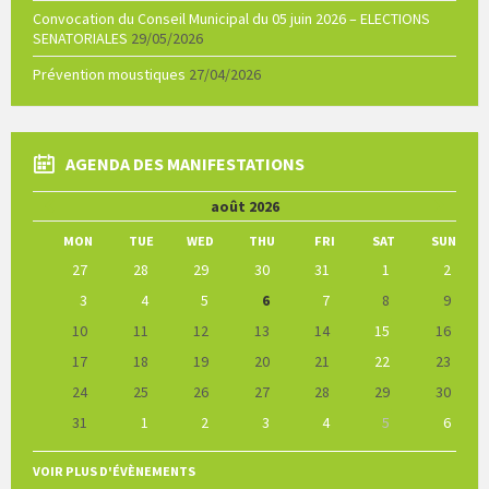
Convocation du Conseil Municipal du 05 juin 2026 – ELECTIONS
SENATORIALES
29/05/2026
Prévention moustiques
27/04/2026
AGENDA DES MANIFESTATIONS
Previous
Next
août
2026
Month
Month
MON
TUE
WED
THU
FRI
SAT
SUN
Skip
27
28
29
30
31
1
2
calendar
days
3
4
5
6
7
8
9
10
11
12
13
14
15
16
17
18
19
20
21
22
23
24
25
26
27
28
29
30
31
1
2
3
4
5
6
Back
to
VOIR PLUS D'ÉVÈNEMENTS
calendar